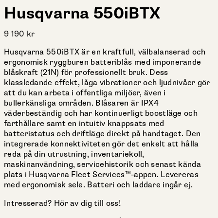
Husqvarna 550iBTX
9 190
kr
Husqvarna 550iBTX är en kraftfull, välbalanserad och
ergonomisk ryggburen batteriblås med imponerande
blåskraft (21N) för professionellt bruk. Dess
klassledande effekt, låga vibrationer och ljudnivåer gör
att du kan arbeta i offentliga miljöer, även i
bullerkänsliga områden. Blåsaren är IPX4
väderbeständig och har kontinuerligt boostläge och
farthållare samt en intuitiv knappsats med
batteristatus och driftläge direkt på handtaget. Den
integrerade konnektiviteten gör det enkelt att hålla
reda på din utrustning, inventariekoll,
maskinanvändning, servicehistorik och senast kända
plats i Husqvarna Fleet Services™-appen. Levereras
med ergonomisk sele. Batteri och laddare ingår ej.
Intresserad? Hör av dig till oss!