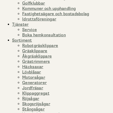
Golfklubbar
Kommuner och upphandling
Fastighetsägare och bostadsbolag
Idrottsföreningar
Tjänster
Service
Boka hemkonsultation
Sortiment
Robotgräsklippare
Gräsklippare
Åkgräsklippare
Grästrimmers
Häcksaxar
Lövblåsar
Motorsågar
Generatorer
Jordfräsar
Klippaggregat
Röjsågar
Skogsröjsågar
Stångsågar