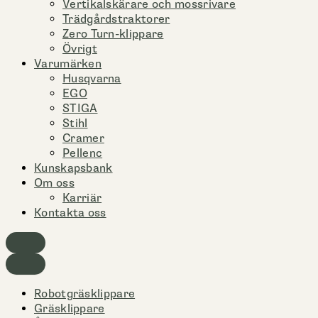
Vertikalskärare och mossrivare
Trädgårdstraktorer
Zero Turn-klippare
Övrigt
Varumärken
Husqvarna
EGO
STIGA
Stihl
Cramer
Pellenc
Kunskapsbank
Om oss
Karriär
Kontakta oss
Robotgräsklippare
Gräsklippare