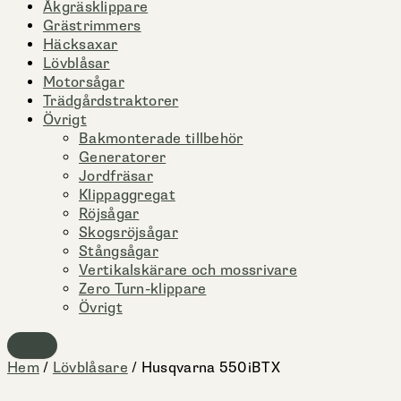
Åkgräsklippare
Grästrimmers
Häcksaxar
Lövblåsar
Motorsågar
Trädgårdstraktorer
Övrigt
Bakmonterade tillbehör
Generatorer
Jordfräsar
Klippaggregat
Röjsågar
Skogsröjsågar
Stångsågar
Vertikalskärare och mossrivare
Zero Turn-klippare
Övrigt
Hem
/
Lövblåsare
/ Husqvarna 550iBTX