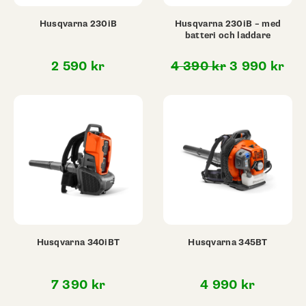
Husqvarna 230iB
Husqvarna 230iB – med
batteri och laddare
Det
De
2 590
kr
4 390
kr
3 990
kr
ursprunglig
nu
priset
pri
var:
är:
4
3
390 kr.
990
Husqvarna 340iBT
Husqvarna 345BT
7 390
kr
4 990
kr