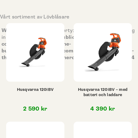
Vårt sortiment av Lövblåsare
Warning
: Undefined property: stdClass::$woo_ordering
/home/sodermalms/public_html/wp-
in
content/plugins/bb-theme-
builder/extensions/woocommerce/classes/class-fl-
theme-builder-woocommerce-archive.php
84
on line
Husqvarna 120iBV
Husqvarna 120iBV – med
batteri och laddare
2 590
kr
4 390
kr