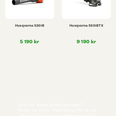
Husqvarna 530iB
Husqvarna 550iBTX
5 190
kr
9 190
kr
Redo att slippa gräsklippningen?
Besök vår butik i Skärholmen för att se
robotgräsklippare i verkligheten och få