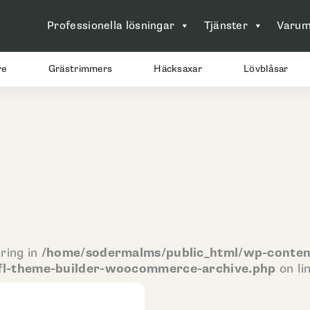
Professionella lösningar
Tjänster
Varum
re
Grästrimmers
Häcksaxar
Lövblåsar
ring in
/home/sodermalms/public_html/wp-conten
-fl-theme-builder-woocommerce-archive.php
on li