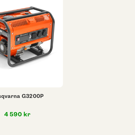
sqvarna G3200P
4 590
kr