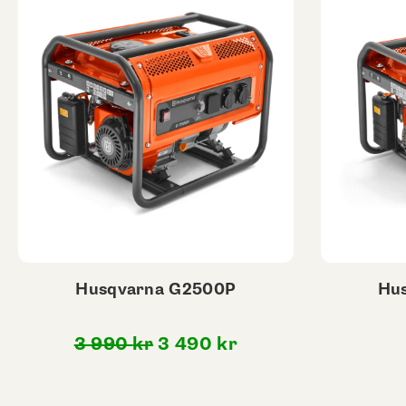
Husqvarna G2500P
Hu
Det
Det
3 990
kr
3 490
kr
ursprungliga
nuvarande
priset
priset
var:
är: