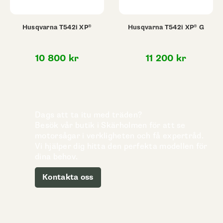
Husqvarna T542i XP®
Husqvarna T542i XP® G
10 800
kr
11 200
kr
Dags att ta itu med träden?
Besök vår butik i Skärholmen för att se
motorsågar i verkligheten och få expertråd.
Vi hjälper dig hitta den perfekta modellen för
dina behov.
Kontakta oss