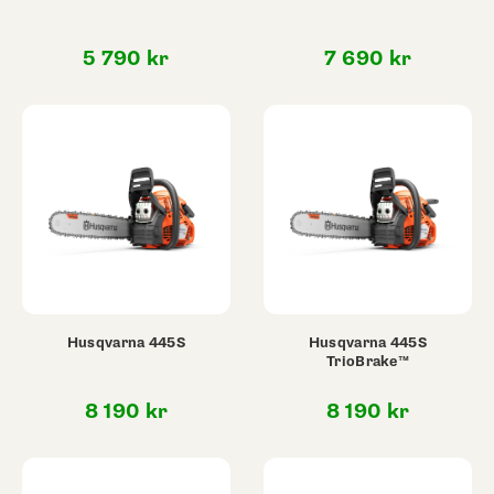
5 790
kr
7 690
kr
Husqvarna 445S
Husqvarna 445S
TrioBrake™
8 190
kr
8 190
kr