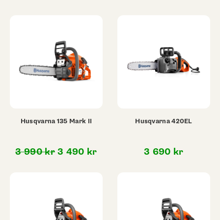
Husqvarna 135 Mark II
Husqvarna 420EL
Det
Det
3 990
kr
3 490
kr
3 690
kr
ursprungliga
nuvarande
priset
priset
var:
är:
3
3
990 kr.
490 kr.