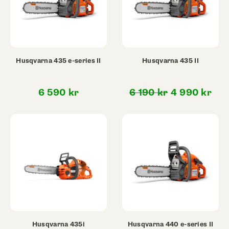
Husqvarna 435 e-series II
Husqvarna 435 II
Det
Det
6 590
kr
6 190
kr
4 990
kr
ursprunglig
nuv
priset
pri
var:
är:
6
4
190 kr.
990
Husqvarna 435i
Husqvarna 440 e-series II