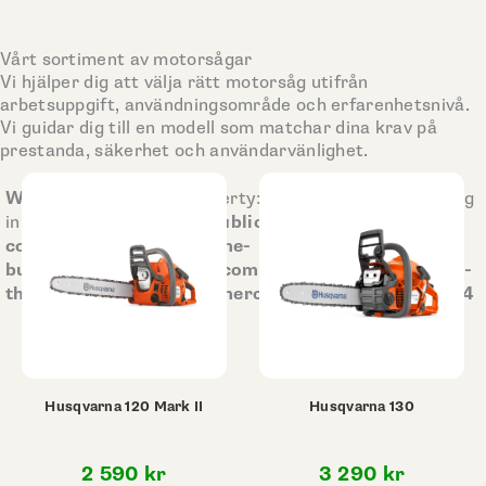
Vårt sortiment av motorsågar
Vi hjälper dig att välja rätt motorsåg utifrån
arbetsuppgift, användningsområde och erfarenhetsnivå.
Vi guidar dig till en modell som matchar dina krav på
prestanda, säkerhet och användarvänlighet.
Warning
: Undefined property: stdClass::$woo_ordering
/home/sodermalms/public_html/wp-
in
content/plugins/bb-theme-
builder/extensions/woocommerce/classes/class-fl-
theme-builder-woocommerce-archive.php
84
on line
Husqvarna 120 Mark II
Husqvarna 130
2 590
kr
3 290
kr