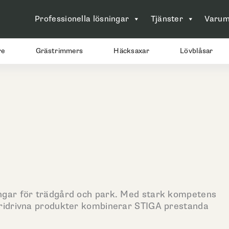
Professionella lösningar
Tjänster
Varum
re
Grästrimmers
Häcksaxar
Lövblåsar
ngar för trädgård och park. Med stark kompetens
eridrivna produkter kombinerar STIGA prestanda