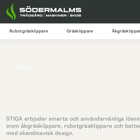
Hoppa
till
innehåll
Robotgräsklippare
Gräsklippare
Åkgräsklippa
STIGA
STIGA erbjuder smarta och användarvänliga lösni
inom åkgräsklippare, robotgräsklippare och batt
med skandinavisk design.