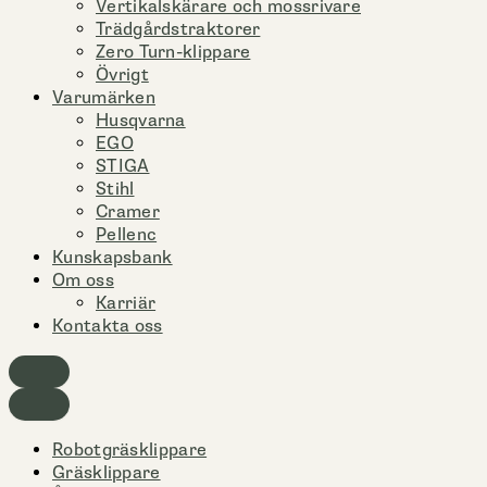
Vertikalskärare och mossrivare
Trädgårdstraktorer
Zero Turn-klippare
Övrigt
Varumärken
Husqvarna
EGO
STIGA
Stihl
Cramer
Pellenc
Kunskapsbank
Om oss
Karriär
Kontakta oss
Robotgräsklippare
Gräsklippare