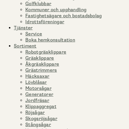
Golfklubbar
Kommuner och upphandling
Fastighetsägare och bostadsbolag
Idrottsföreningar
Tjänster
Service
Boka hemkonsultation
Sortiment
Robotgräsklippare
Gräsklippare
Åkgräsklippare
Grästrimmers
Häcksaxar
Lövblåsar
Motorsågar
Generatorer
Jordfräsar
Klippaggregat
Röjsågar
Skogsröjsågar
Stångsågar