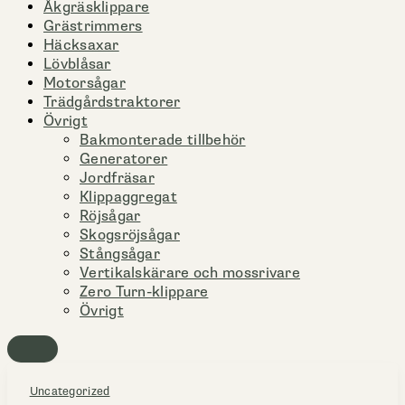
Åkgräsklippare
Grästrimmers
Häcksaxar
Lövblåsar
Motorsågar
Trädgårdstraktorer
Övrigt
Bakmonterade tillbehör
Generatorer
Jordfräsar
Klippaggregat
Röjsågar
Skogsröjsågar
Stångsågar
Vertikalskärare och mossrivare
Zero Turn-klippare
Övrigt
Uncategorized