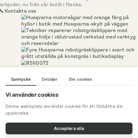
erbjuder, nu från vår butik i Nacka.
Kontakta oss
Södermalms Trädgårdsmaskiner Nacka
Samtycke
Detaljer
Om cookies
Värmdövägen 729
Vi använder cookies
132 35 Saltsjö-boo
Denna webbplats använder cookies för att förbättra din
Tel:
08-402 18 01
upplevelse.
E-post:
nacka@sodermalms.nu
Boka service
Acceptera alla