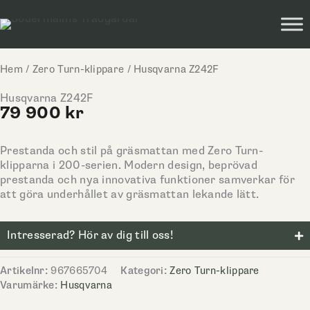
Hoppa
till
innehåll
Hem
/
Zero Turn-klippare
/ Husqvarna Z242F
Husqvarna Z242F
79 900
kr
Prestanda och stil på gräsmattan med Zero Turn-
klipparna i 200-serien. Modern design, beprövad
prestanda och nya innovativa funktioner samverkar för
att göra underhållet av gräsmattan lekande lätt.
Intresserad? Hör av dig till oss!
Artikelnr:
967665704
Kategori:
Zero Turn-klippare
Varumärke:
Husqvarna