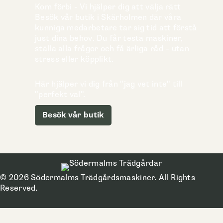
Kom förbi - Vi hjälper dig att välja rätt
Besök vår butik i Skärholmen där våra
kunniga medarbetare tar sig tid att förstå
just dina behov. Du får testa maskiner,
ställa alla frågor och få ärliga råd – utan
stress eller köpplikt.
Här hjälper vi dig från "jag vet inte" till
"perfekt val".
Besök vår butik
© 2026 Södermalms Trädgårdsmaskiner. All Rights
Reserved.