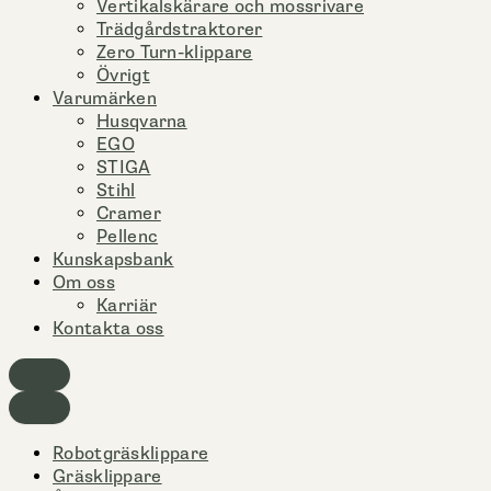
Vertikalskärare och mossrivare
Trädgårdstraktorer
Zero Turn-klippare
Övrigt
Varumärken
Husqvarna
EGO
STIGA
Stihl
Cramer
Pellenc
Kunskapsbank
Om oss
Karriär
Kontakta oss
Robotgräsklippare
Gräsklippare