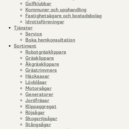
Golfklubbar
Kommuner och upphandling
Fastighetsägare och bostadsbolag
Idrottsföreningar
Tjänster
Service
Boka hemkonsultation
Sortiment
Robotgräsklippare
Gräsklippare
Åkgräsklippare
Grästrimmers
Häcksaxar
Lövblåsar
Motorsågar
Generatorer
Jordfräsar
Klippaggregat
Röjsågar
Skogsröjsågar
Stångsågar