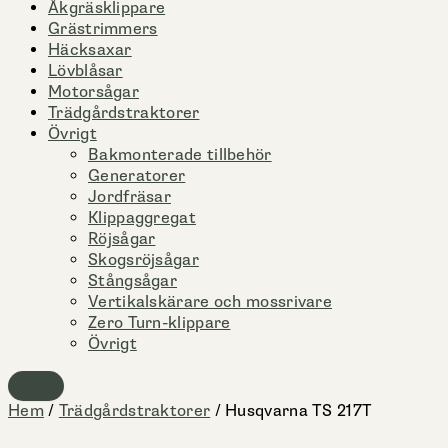
Åkgräsklippare
Grästrimmers
Häcksaxar
Lövblåsar
Motorsågar
Trädgårdstraktorer
Övrigt
Bakmonterade tillbehör
Generatorer
Jordfräsar
Klippaggregat
Röjsågar
Skogsröjsågar
Stångsågar
Vertikalskärare och mossrivare
Zero Turn-klippare
Övrigt
Hem
/
Trädgårdstraktorer
/ Husqvarna TS 217T