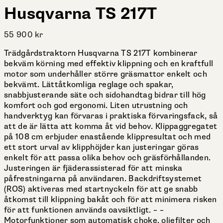
Husqvarna TS 217T
55 900
kr
Trädgårdstraktorn Husqvarna TS 217T kombinerar
bekväm körning med effektiv klippning och en kraftfull
motor som underhåller större gräsmattor enkelt och
bekvämt. Lättåtkomliga reglage och spakar,
snabbjusterande säte och sidohandtag bidrar till hög
komfort och god ergonomi. Liten utrustning och
handverktyg kan förvaras i praktiska förvaringsfack, så
att de är lätta att komma åt vid behov. Klippaggregatet
på 108 cm erbjuder enastående klippresultat och med
ett stort urval av klipphöjder kan justeringar göras
enkelt för att passa olika behov och gräsförhållanden.
Justeringen är fjäderassisterad för att minska
påfrestningarna på användaren. Backdriftsystemet
(ROS) aktiveras med startnyckeln för att ge snabb
åtkomst till klippning bakåt och för att minimera risken
för att funktionen används oavsiktligt. – –
Motorfunktioner som automatisk choke, oljefilter och