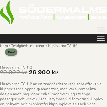
Hoppa
till
innehåll
Hem
/
Trädgårdstraktorer
/ Husqvarna TS 112
Rea!
Husqvarna TS 112
Det
Det
29 900
kr
26 900
kr
ursprungliga
nuvarande
priset
priset
Husqvarna TS 112 är en trädgårdstraktor som effektivt
var:
är:
klipper stora öppna gräsmattor, men vars kompakta
29
26
design även möjliggör enkel manövrering i trånga
900 kr.
900 kr.
passager och kräver litet utrymme vid förvaring. Upplev
en bekväm och problemfri klippupplevelse tack vare