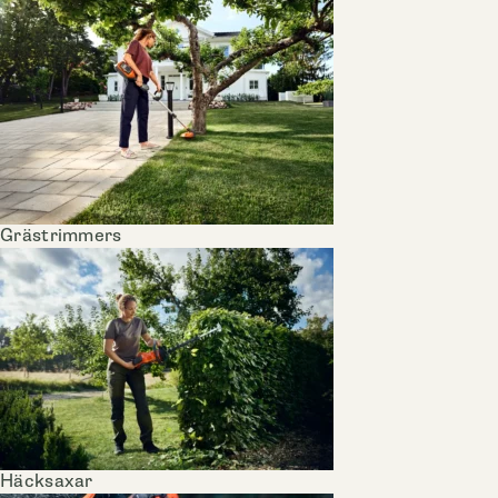
Grästrimmers
Häcksaxar