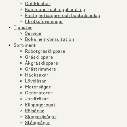
Golfklubbar
Kommuner och upphandling
Fastighetsägare och bostadsbolag
Idrottsföreningar
Tjänster
Service
Boka hemkonsultation
Sortiment
Robotgräsklippare
Gräsklippare
Åkgräsklippare
Grästrimmers
Häcksaxar
Lövblåsar
Motorsågar
Generatorer
Jordfräsar
Klippaggregat
Röjsågar
Skogsröjsågar
Stångsågar