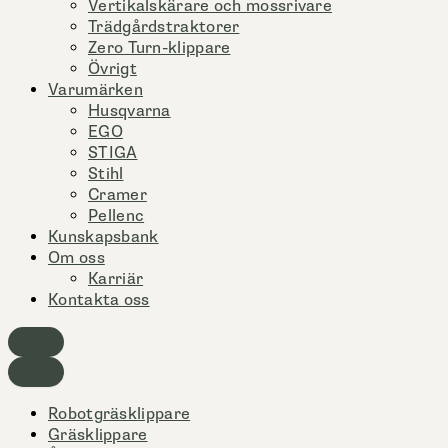
Vertikalskärare och mossrivare
Trädgårdstraktorer
Zero Turn-klippare
Övrigt
Varumärken
Husqvarna
EGO
STIGA
Stihl
Cramer
Pellenc
Kunskapsbank
Om oss
Karriär
Kontakta oss
Robotgräsklippare
Gräsklippare