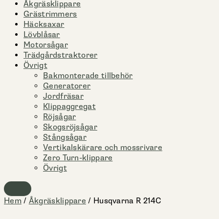
Åkgräsklippare
Grästrimmers
Häcksaxar
Lövblåsar
Motorsågar
Trädgårdstraktorer
Övrigt
Bakmonterade tillbehör
Generatorer
Jordfräsar
Klippaggregat
Röjsågar
Skogsröjsågar
Stångsågar
Vertikalskärare och mossrivare
Zero Turn-klippare
Övrigt
Hem
/
Åkgräsklippare
/ Husqvarna R 214C