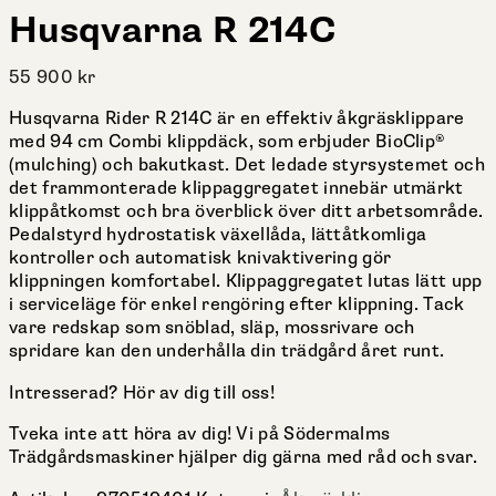
Husqvarna R 214C
55 900
kr
Husqvarna Rider R 214C är en effektiv åkgräsklippare
med 94 cm Combi klippdäck, som erbjuder BioClip®
(mulching) och bakutkast. Det ledade styrsystemet och
det frammonterade klippaggregatet innebär utmärkt
klippåtkomst och bra överblick över ditt arbetsområde.
Pedalstyrd hydrostatisk växellåda, lättåtkomliga
kontroller och automatisk knivaktivering gör
klippningen komfortabel. Klippaggregatet lutas lätt upp
i serviceläge för enkel rengöring efter klippning. Tack
vare redskap som snöblad, släp, mossrivare och
spridare kan den underhålla din trädgård året runt.
Intresserad? Hör av dig till oss!
Tveka inte att höra av dig! Vi på Södermalms
Trädgårdsmaskiner hjälper dig gärna med råd och svar.