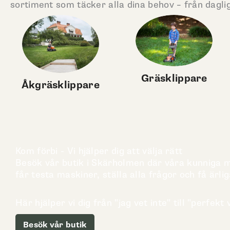
sortiment som täcker alla dina behov – från daglig
Gräsklippare
Åkgräsklippare
Kom förbi - Vi hjälper dig att välja rätt
Besök vår butik i Skärholmen där våra kunniga me
får testa maskiner, ställa alla frågor och få ärlig
Här hjälper vi dig från "jag vet inte" till "perfekt v
Besök vår butik