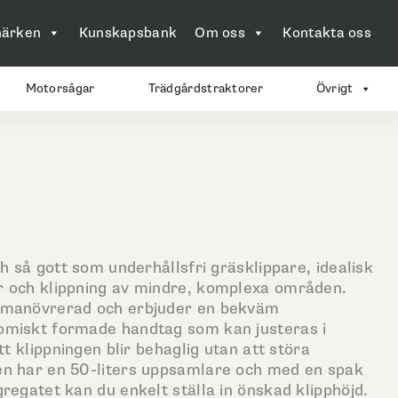
ärken
Kunskapsbank
Om oss
Kontakta oss
Motorsågar
Trädgårdstraktorer
Övrigt
ch så gott som underhållsfri gräsklippare, idealisk
r och klippning av mindre, komplexa områden.
tmanövrerad och erbjuder en bekväm
omiskt formade handtag som kan justeras i
tt klippningen blir behaglig utan att störa
en har en 50-liters uppsamlare och med en spak
regatet kan du enkelt ställa in önskad klipphöjd.