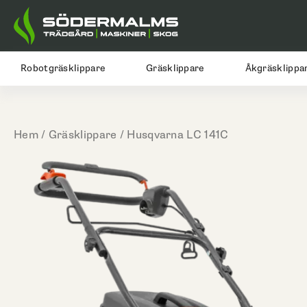
Hoppa
till
innehåll
Robotgräsklippare
Gräsklippare
Åkgräsklippa
Hem
/
Gräsklippare
/ Husqvarna LC 141C