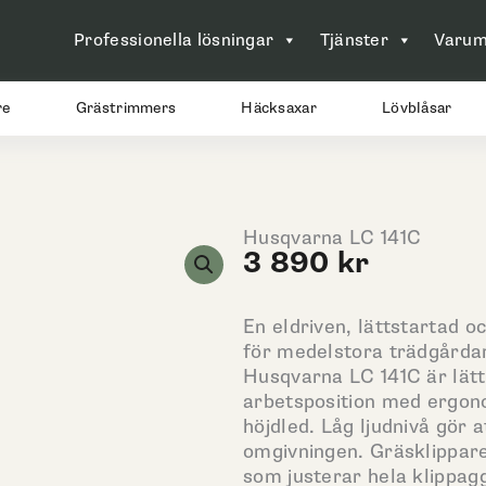
Professionella lösningar
Tjänster
Varum
re
Grästrimmers
Häcksaxar
Lövblåsar
Husqvarna LC 141C
3 890
kr
En eldriven, lättstartad o
för medelstora trädgårda
Husqvarna LC 141C är lät
arbetsposition med ergon
höjdled. Låg ljudnivå gör a
omgivningen. Gräsklippar
som justerar hela klippagg