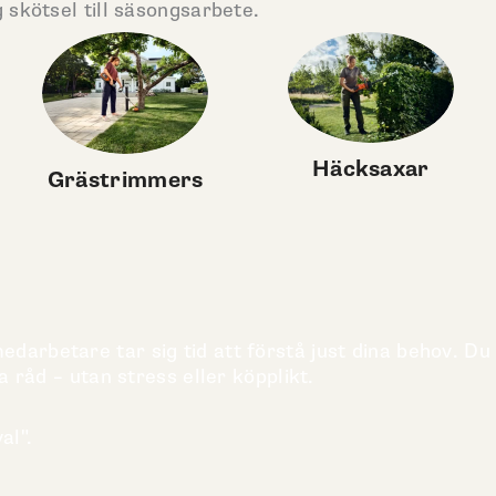
 skötsel till säsongsarbete.
Häcksaxar
Grästrimmers
darbetare tar sig tid att förstå just dina behov. Du
a råd – utan stress eller köpplikt.
al".