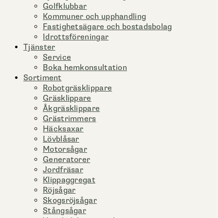
Golfklubbar
Kommuner och upphandling
Fastighetsägare och bostadsbolag
Idrottsföreningar
Tjänster
Service
Boka hemkonsultation
Sortiment
Robotgräsklippare
Gräsklippare
Åkgräsklippare
Grästrimmers
Häcksaxar
Lövblåsar
Motorsågar
Generatorer
Jordfräsar
Klippaggregat
Röjsågar
Skogsröjsågar
Stångsågar