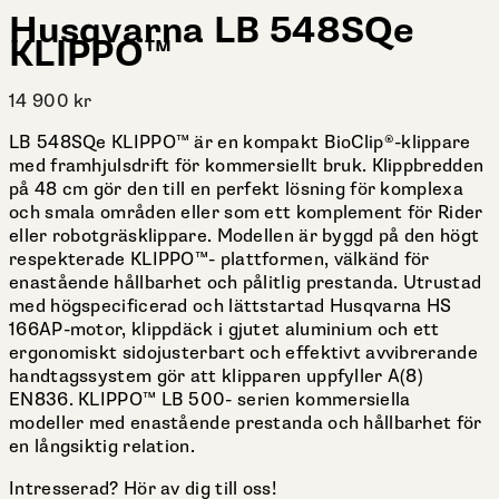
Husqvarna LB 548SQe
KLIPPO™
14 900
kr
LB 548SQe KLIPPO™ är en kompakt BioClip®-klippare
med framhjulsdrift för kommersiellt bruk. Klippbredden
på 48 cm gör den till en perfekt lösning för komplexa
och smala områden eller som ett komplement för Rider
eller robotgräsklippare. Modellen är byggd på den högt
respekterade KLIPPO™- plattformen, välkänd för
enastående hållbarhet och pålitlig prestanda. Utrustad
med högspecificerad och lättstartad Husqvarna HS
166AP-motor, klippdäck i gjutet aluminium och ett
ergonomiskt sidojusterbart och effektivt avvibrerande
handtagssystem gör att klipparen uppfyller A(8)
EN836. KLIPPO™ LB 500- serien kommersiella
modeller med enastående prestanda och hållbarhet för
en långsiktig relation.
Intresserad? Hör av dig till oss!