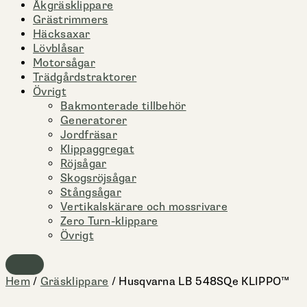
Åkgräsklippare
Grästrimmers
Häcksaxar
Lövblåsar
Motorsågar
Trädgårdstraktorer
Övrigt
Bakmonterade tillbehör
Generatorer
Jordfräsar
Klippaggregat
Röjsågar
Skogsröjsågar
Stångsågar
Vertikalskärare och mossrivare
Zero Turn-klippare
Övrigt
Hem
/
Gräsklippare
/ Husqvarna LB 548SQe KLIPPO™