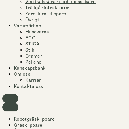
Vertikalskärare och mossrivare
Trädgårdstraktorer
Zero Turn-klippare
Övrigt
Varumärken
Husqvarna
EGO
STIGA
Stihl
Cramer
Pellenc
Kunskapsbank
Om oss
Karriär
Kontakta oss
Robotgräsklippare
Gräsklippare