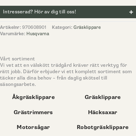
Intresserad? Hör av dig till oss!
Artikelnr:
970608901
Kategori:
Gräsklippare
Varumärke:
Husqvarna
Vårt sortiment
Vi vet att en välskött trädgård kräver rätt verktyg för
rätt jobb. Därför erbjuder vi ett komplett sortiment som
täcker alla dina behov – från daglig skötsel till
säsongsarbete.
Åkgräsklippare
Gräsklippare
Grästrimmers
Häcksaxar
Motorsågar
Robotgräsklippare