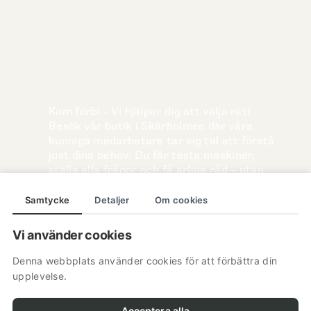
Kom förbi - Vi hjälper dig att välja rätt
Besök vår butik i Skärholmen där våra
kunniga medarbetare tar sig tid att förstå
just dina behov. Du får testa maskiner,
ställa alla frågor och få ärliga råd – utan
stress eller köpplikt.
Samtycke
Detaljer
Om cookies
Här hjälper vi dig från "jag vet inte" till
"perfekt val".
Vi använder cookies
Denna webbplats använder cookies för att förbättra din
Besök vår butik
upplevelse.
Acceptera alla