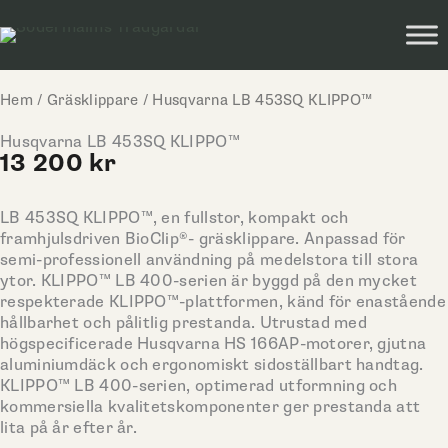
Hoppa
till
innehåll
Hem
/
Gräsklippare
/ Husqvarna LB 453SQ KLIPPO™
Husqvarna LB 453SQ KLIPPO™
13 200
kr
LB 453SQ KLIPPO™, en fullstor, kompakt och
framhjulsdriven BioClip®- gräsklippare. Anpassad för
semi-professionell användning på medelstora till stora
ytor. KLIPPO™ LB 400-serien är byggd på den mycket
respekterade KLIPPO™-plattformen, känd för enastående
hållbarhet och pålitlig prestanda. Utrustad med
högspecificerade Husqvarna HS 166AP-motorer, gjutna
aluminiumdäck och ergonomiskt sidoställbart handtag.
KLIPPO™ LB 400-serien, optimerad utformning och
kommersiella kvalitetskomponenter ger prestanda att
lita på år efter år.