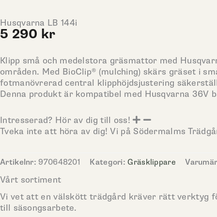
Husqvarna LB 144i
5 290
kr
Klipp små och medelstora gräsmattor med Husqvarna 
områden. Med BioClip® (mulching) skärs gräset i små
fotmanövrerad central klipphöjdsjustering säkerstäl
Denna produkt är kompatibel med Husqvarna 36V batt
Intresserad? Hör av dig till oss!
Tveka inte att höra av dig! Vi på Södermalms Trädg
Artikelnr:
970648201
Kategori:
Gräsklippare
Varumä
Vårt sortiment
Vi vet att en välskött trädgård kräver rätt verktyg f
till säsongsarbete.