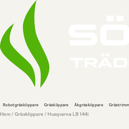
Hoppa
till
innehåll
Robotgräsklippare
Gräsklippare
Åkgräsklippare
Grästrimm
Hem
/
Gräsklippare
/ Husqvarna LB 144i