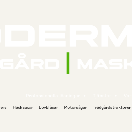
Professionella lösningar
Tjänster
Va
ers
Häcksaxar
Lövblåsar
Motorsågar
Trädgårdstraktorer