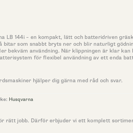
LB 144i – en kompakt, lätt och batteridriven gräsk
 bitar som snabbt bryts ner och blir naturligt gödn
ler bekväm användning. När klippningen är klar kan h
erisystem för flexibel användning av ett enda batt
årdsmaskiner hjälper dig gärna med råd och svar.
rke:
Husqvarna
ör rätt jobb. Därför erbjuder vi ett komplett sortime