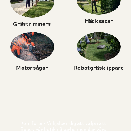
Häcksaxar
Grästrimmers
Motorsågar
Robotgräsklippare
Kom förbi - Vi hjälper dig att välja rätt
Besök vår butik i Skärholmen där våra