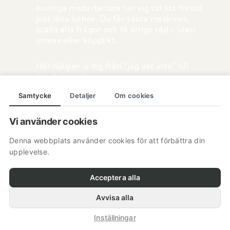
kunniga medarbetare tar sig tid att förstå
just dina behov. Du får testa maskiner,
ställa alla frågor och få ärliga råd – utan
stress eller köpplikt.
Här hjälper vi dig från "jag vet inte" till
"perfekt val".
Samtycke
Detaljer
Om cookies
Besök vår butik
Vi använder cookies
Denna webbplats använder cookies för att förbättra din
upplevelse.
Acceptera alla
Avvisa alla
© 2026 Södermalms Trädgårdsmaskiner. All Rights
Reserved.
Inställningar