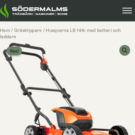
Hoppa
till
innehåll
Hem
/
Gräsklippare
/ Husqvarna LB 144i med batteri och
laddare
Rea!