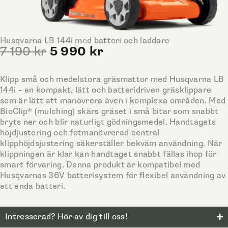
Husqvarna LB 144i med batteri och laddare
Det
Det
7 190
kr
5 990
kr
ursprungliga
nuvarande
priset
priset
Klipp små och medelstora gräsmattor med Husqvarna LB
var:
är:
144i – en kompakt, lätt och batteridriven gräsklippare
7
5
som är lätt att manövrera även i komplexa områden. Med
190 kr.
990 kr.
BioClip® (mulching) skärs gräset i små bitar som snabbt
bryts ner och blir naturligt gödningsmedel. Handtagets
höjdjustering och fotmanövrerad central
klipphöjdsjustering säkerställer bekväm användning. När
klippningen är klar kan handtaget snabbt fällas ihop för
smart förvaring. Denna produkt är kompatibel med
Husqvarnas 36V batterisystem för flexibel användning av
ett enda batteri.
Intresserad? Hör av dig till oss!