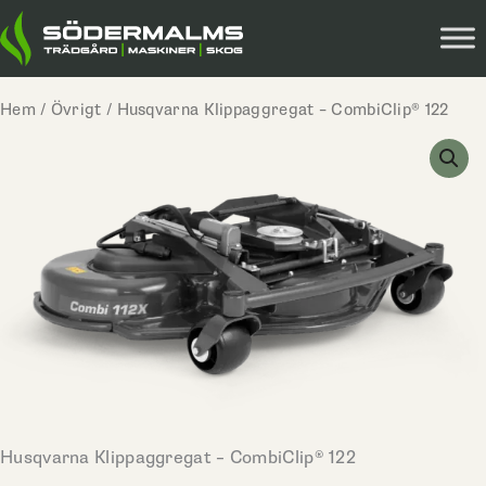
Hoppa
till
innehåll
Hem
/
Övrigt
/ Husqvarna Klippaggregat – CombiClip® 122
Husqvarna Klippaggregat – CombiClip® 122