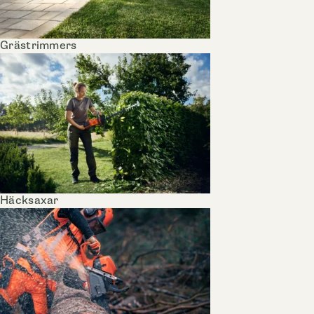
Grästrimmers
Häcksaxar