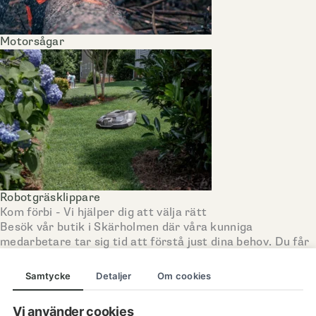
Motorsågar
Robotgräsklippare
Kom förbi - Vi hjälper dig att välja rätt
Besök vår butik i Skärholmen där våra kunniga
medarbetare tar sig tid att förstå just dina behov. Du får
testa maskiner, ställa alla frågor och få ärliga råd – utan
stress eller köpplikt.
Samtycke
Detaljer
Om cookies
Här hjälper vi dig från "jag vet inte" till "perfekt val".
Vi använder cookies