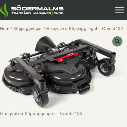
Hoppa
till
innehåll
Hem
/
Klippaggregat
/ Husqvarna Klippaggregat – Combi 132
Husqvarna Klippaggregat – Combi 132