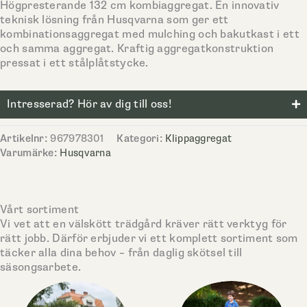
Högpresterande 132 cm kombiaggregat. En innovativ
teknisk lösning från Husqvarna som ger ett
kombinationsaggregat med mulching och bakutkast i ett
och samma aggregat. Kraftig aggregatkonstruktion
pressat i ett stålplåtstycke.
Intresserad? Hör av dig till oss!
Artikelnr:
967978301
Kategori:
Klippaggregat
Varumärke:
Husqvarna
Vårt sortiment
Vi vet att en välskött trädgård kräver rätt verktyg för
rätt jobb. Därför erbjuder vi ett komplett sortiment som
täcker alla dina behov – från daglig skötsel till
säsongsarbete.