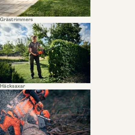
Grästrimmers
Häcksaxar