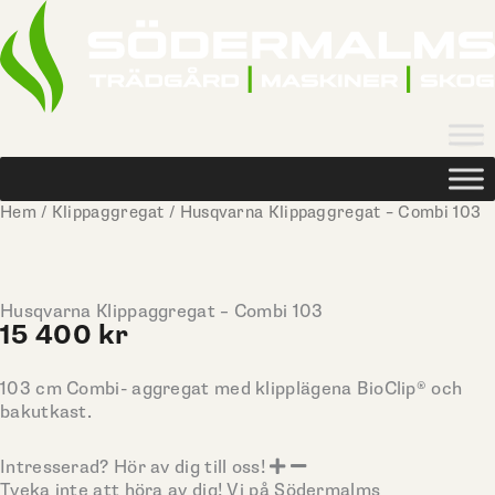
Hoppa
till
innehåll
Hem
/
Klippaggregat
/ Husqvarna Klippaggregat – Combi 103
Husqvarna Klippaggregat – Combi 103
15 400
kr
103 cm Combi- aggregat med klipplägena BioClip® och
bakutkast.
Intresserad? Hör av dig till oss!
Tveka inte att höra av dig! Vi på Södermalms