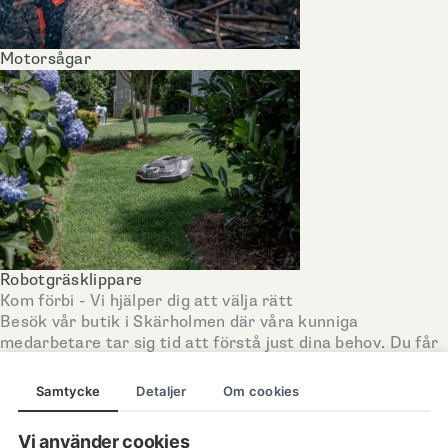
Motorsågar
Robotgräsklippare
Kom förbi - Vi hjälper dig att välja rätt
Besök vår butik i Skärholmen där våra kunniga
medarbetare tar sig tid att förstå just dina behov. Du får
testa maskiner, ställa alla frågor och få ärliga råd – utan
stress eller köpplikt.
Samtycke
Detaljer
Om cookies
Här hjälper vi dig från "jag vet inte" till "perfekt val".
Vi använder cookies