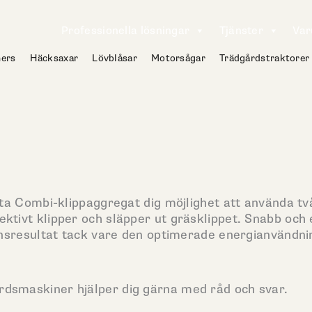
Professionella lösningar
Tjänster
Va
ers
Häcksaxar
Lövblåsar
Motorsågar
Trädgårdstraktorer
etta Combi-klippaggregat dig möjlighet att använda två
ektivt klipper och släpper ut gräsklippet. Snabb och 
ionsresultat tack vare den optimerade energianvändning
årdsmaskiner hjälper dig gärna med råd och svar.