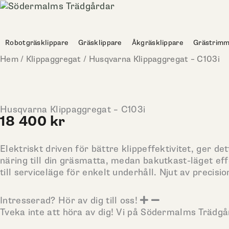
Hoppa
till
innehåll
Robotgräsklippare
Gräsklippare
Åkgräsklippare
Grästrimm
Hem
/
Klippaggregat
/ Husqvarna Klippaggregat – C103i
Husqvarna Klippaggregat – C103i
18 400
kr
Elektriskt driven för bättre klippeffektivitet, ger d
näring till din gräsmatta, medan bakutkast-läget eff
till serviceläge för enkelt underhåll. Njut av precis
Intresserad? Hör av dig till oss!
Tveka inte att höra av dig! Vi på Södermalms Trädg