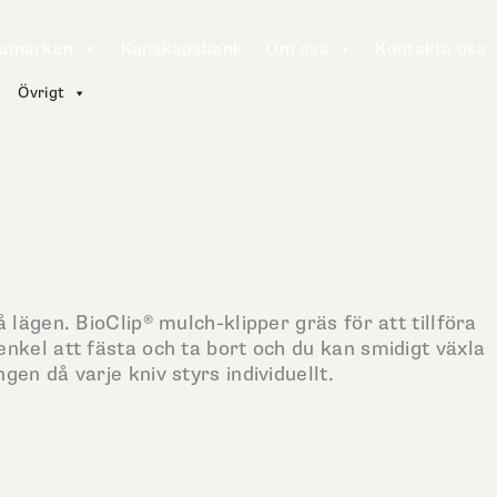
rumärken
Kunskapsbank
Om oss
Kontakta oss
Övrigt
 lägen. BioClip® mulch-klipper gräs för att tillföra
enkel att fästa och ta bort och du kan smidigt växla
en då varje kniv styrs individuellt.