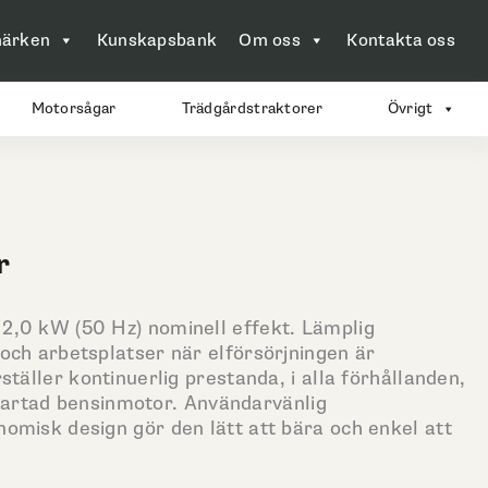
ärken
Kunskapsbank
Om oss
Kontakta oss
Motorsågar
Trädgårdstraktorer
Övrigt
Det
r
gliga
nuvarande
priset
2,0 kW (50 Hz) nominell effekt. Lämplig
är:
och arbetsplatser när elförsörjningen är
3
ställer kontinuerlig prestanda, i alla förhållanden,
490 kr.
ttstartad bensinmotor. Användarvänlig
omisk design gör den lätt att bära och enkel att