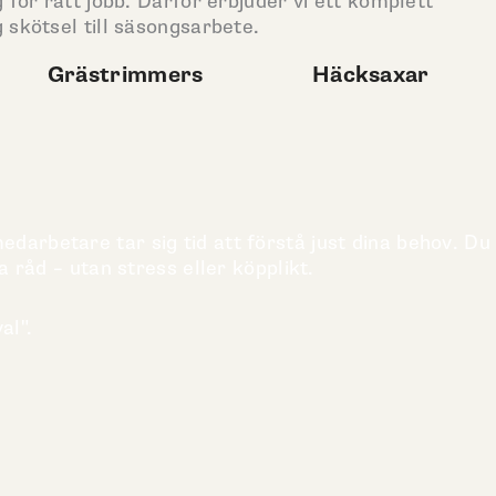
 för rätt jobb. Därför erbjuder vi ett komplett
 skötsel till säsongsarbete.
Grästrimmers
Häcksaxar
darbetare tar sig tid att förstå just dina behov. Du
a råd – utan stress eller köpplikt.
al".