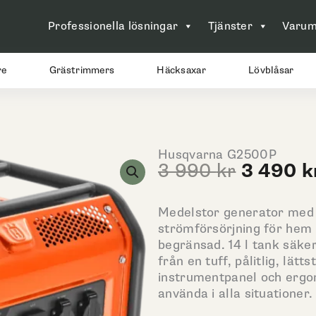
Professionella lösningar
Tjänster
Varum
re
Grästrimmers
Häcksaxar
Lövblåsar
Husqvarna G2500P
Det
3 490
k
3 990
kr
ursprun
priset
Medelstor generator med 
var:
strömförsörjning för hem 
3
begränsad. 14 l tank säker
990 kr.
från en tuff, pålitlig, lä
instrumentpanel och ergon
använda i alla situationer.