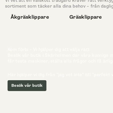
Vi vet att en välskött trädgård kräver rätt verktyg
sortiment som täcker alla dina behov – från daglig
Åkgräsklippare
Gräsklippare
Kom förbi - Vi hjälper dig att välja rätt
Besök vår butik i Skärholmen där våra kunniga me
får testa maskiner, ställa alla frågor och få ärlig
Här hjälper vi dig från "jag vet inte" till "perfekt v
Besök vår butik