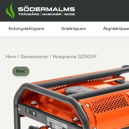
Hoppa
till
innehåll
Robotgräsklippare
Gräsklippare
Åkgräsklippa
Hem
/
Generatorer
/ Husqvarna G2500P
Rea!