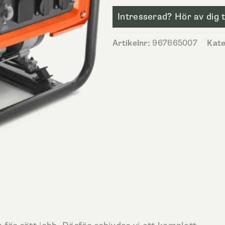
Intresserad? Hör av dig ti
Artikelnr:
967665007
Kate