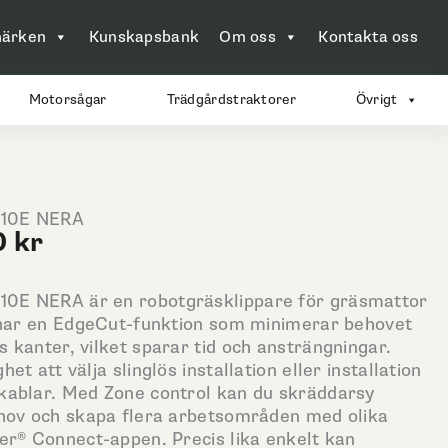
ärken
Kunskapsbank
Om oss
Kontakta oss
Motorsågar
Trädgårdstraktorer
Övrigt
310E NERA
Det
0
kr
ngliga
nuvarande
priset
0E NERA är en robotgräsklippare för gräsmattor
är:
n har en EdgeCut-funktion som minimerar behovet
24
 kanter, vilket sparar tid och ansträngningar.
.
900 kr.
t att välja slinglös installation eller installation
kablar. Med Zone control kan du skräddarsy
ehov och skapa flera arbetsområden med olika
er® Connect-appen. Precis lika enkelt kan