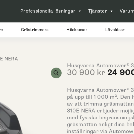
Professionella lösningar
Tjänster
Varum
re
Grästrimmers
Häcksaxar
Lövblåsar
0E NERA
Husqvarna Automower® 
Det
24 90
30 900
kr
urspru
priset
Husqvarna Automower® 31
var:
på upp till 1 000 m². De
30
av att trimma gräsmattans
900 kr
310E NERA erbjuder möjlighe
med fysiska begränsnings
gräsmattan enligt dina b
inställningar via Automow