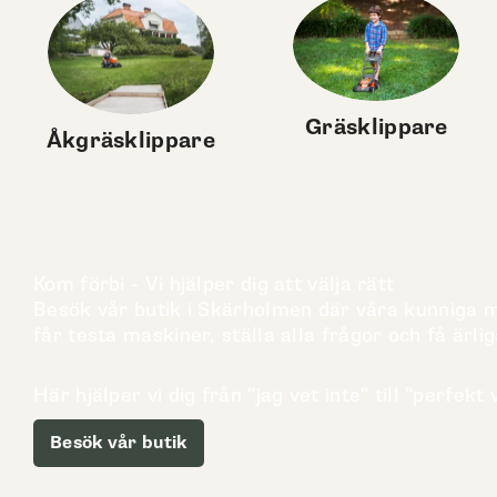
Gräsklippare
Åkgräsklippare
Kom förbi - Vi hjälper dig att välja rätt
Besök vår butik i Skärholmen där våra kunniga me
får testa maskiner, ställa alla frågor och få ärlig
Här hjälper vi dig från "jag vet inte" till "perfekt v
Besök vår butik