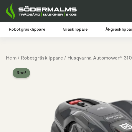
Hoppa
till
innehåll
Robotgräsklippare
Gräsklippare
Åkgräsklippa
Hem
/
Robotgräsklippare
/ Husqvarna Automower® 31
Rea!