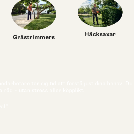
Häcksaxar
Grästrimmers
darbetare tar sig tid att förstå just dina behov. Du
a råd – utan stress eller köpplikt.
al".