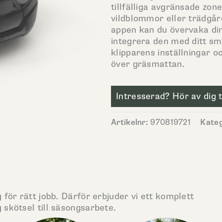
tillfälliga avgränsade zo
vildblommor eller trädg
appen kan du övervaka din 
integrera den med ditt s
klipparens inställningar o
över gräsmattan.
Intresserad? Hör av dig ti
Artikelnr:
970819721
Kateg
 för rätt jobb. Därför erbjuder vi ett komplett
 skötsel till säsongsarbete.