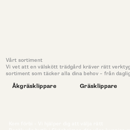
Vårt sortiment
Vi vet att en välskött trädgård kräver rätt verktyg
sortiment som täcker alla dina behov – från daglig
Åkgräsklippare
Gräsklippare
Kom förbi - Vi hjälper dig att välja rätt