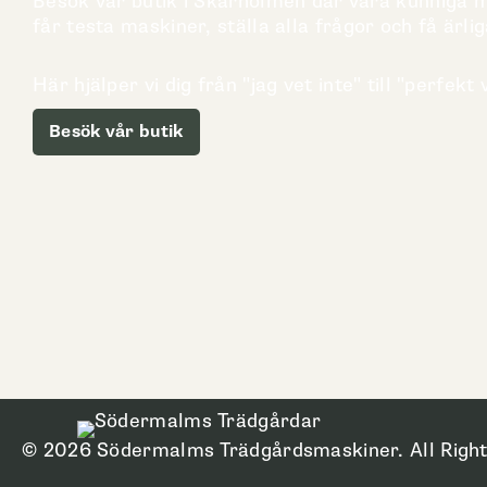
Besök vår butik i Skärholmen där våra kunniga me
får testa maskiner, ställa alla frågor och få ärlig
Här hjälper vi dig från "jag vet inte" till "perfekt v
Besök vår butik
© 2026 Södermalms Trädgårdsmaskiner. All Right