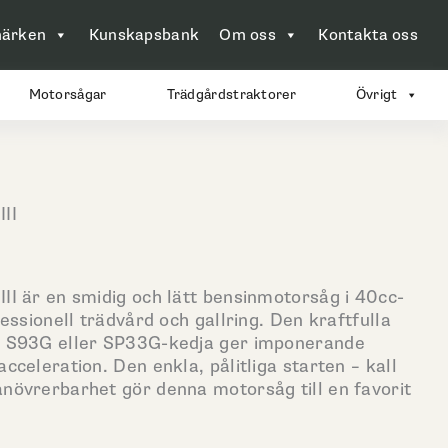
ärken
Kunskapsbank
Om oss
Kontakta oss
Motorsågar
Trädgårdstraktorer
Övrigt
II
I är en smidig och lätt bensinmotorsåg i 40cc-
essionell trädvård och gallring. Den kraftfulla
d S93G eller SP33G-kedja ger imponerande
celeration. Den enkla, pålitliga starten – kall
övrerbarhet gör denna motorsåg till en favorit