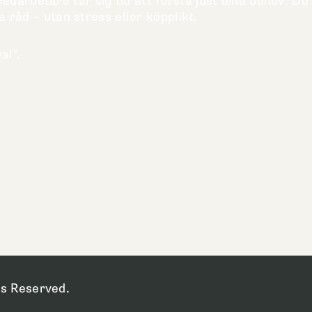
darbetare tar sig tid att förstå just dina behov. Du
a råd – utan stress eller köpplikt.
al".
s Reserved.