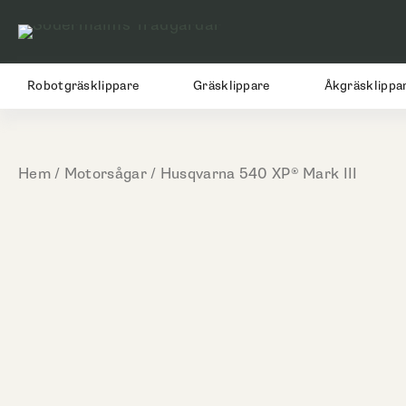
Hoppa
till
innehåll
Robotgräsklippare
Gräsklippare
Åkgräsklippa
Hem
/
Motorsågar
/ Husqvarna 540 XP® Mark III