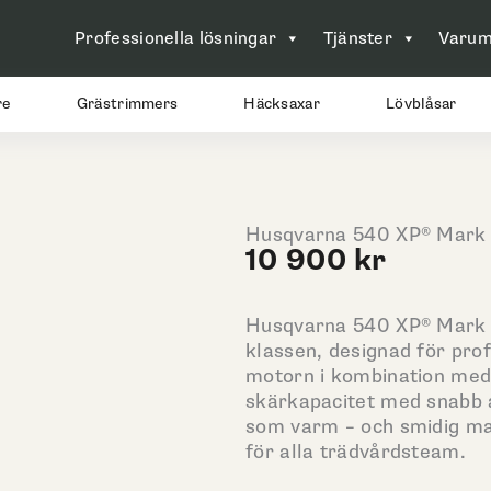
Professionella lösningar
Tjänster
Varum
re
Grästrimmers
Häcksaxar
Lövblåsar
Husqvarna 540 XP® Mark I
10 900
kr
Husqvarna 540 XP® Mark II
klassen, designad för prof
motorn i kombination me
skärkapacitet med snabb ac
som varm – och smidig man
för alla trädvårdsteam.