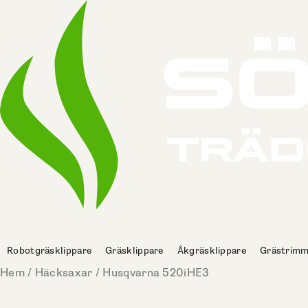
Hoppa
till
innehåll
Robotgräsklippare
Gräsklippare
Åkgräsklippare
Grästrimm
Hem
/
Häcksaxar
/ Husqvarna 520iHE3