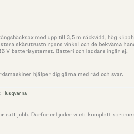
ngshäcksax med upp till 3,5 m räckvidd, hög klipph
t justera skärutrustningens vinkel och de bekväma ha
36 V batterisystemet. Batteri och laddare ingår ej.
årdsmaskiner hjälper dig gärna med råd och svar.
:
Husqvarna
ör rätt jobb. Därför erbjuder vi ett komplett sortime