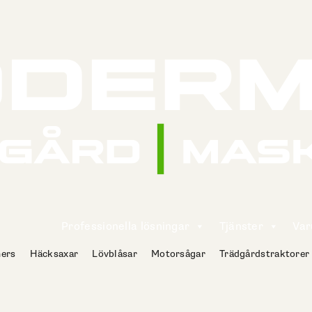
Professionella lösningar
Tjänster
Va
ers
Häcksaxar
Lövblåsar
Motorsågar
Trädgårdstraktorer