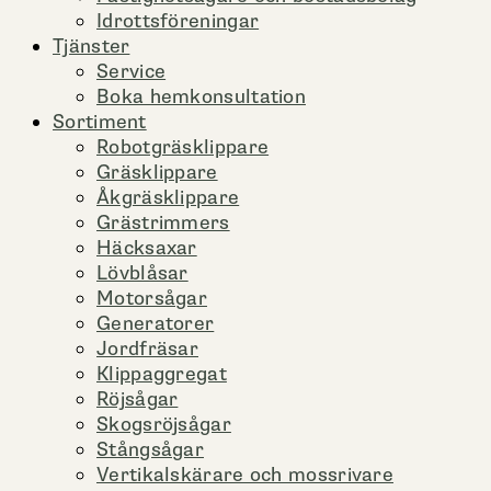
Idrottsföreningar
Tjänster
Service
Boka hemkonsultation
Sortiment
Robotgräsklippare
Gräsklippare
Åkgräsklippare
Grästrimmers
Häcksaxar
Lövblåsar
Motorsågar
Generatorer
Jordfräsar
Klippaggregat
Röjsågar
Skogsröjsågar
Stångsågar
Vertikalskärare och mossrivare