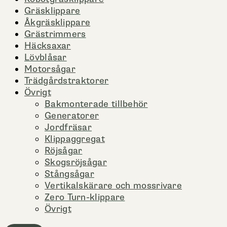
Gräsklippare
Åkgräsklippare
Grästrimmers
Häcksaxar
Lövblåsar
Motorsågar
Trädgårdstraktorer
Övrigt
Bakmonterade tillbehör
Generatorer
Jordfräsar
Klippaggregat
Röjsågar
Skogsröjsågar
Stångsågar
Vertikalskärare och mossrivare
Zero Turn-klippare
Övrigt