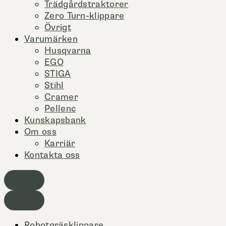
Trädgårdstraktorer
Zero Turn-klippare
Övrigt
Varumärken
Husqvarna
EGO
STIGA
Stihl
Cramer
Pellenc
Kunskapsbank
Om oss
Karriär
Kontakta oss
Robotgräsklippare