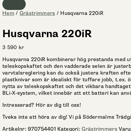
Hem
/
Grästrimmers
/ Husqvarna 220iR
Husqvarna 220iR
3 590
kr
Husqvarna 220iR kombinerar hög prestanda med utmä
teleskopskaftet och den vadderade selen är juster
varvtalsreglering kan du också justera kraften ef
plastknivar som är idealiskt för tuffare jobb, t.e
nytta av teleskopskaftet och det vikbara handtaget
BLi-X-system, vilket innebär att ett batteri kan anvä
Intresserad? Hör av dig till oss!
Tveka inte att höra av dig! Vi på Södermalms Trädg
Artikelnr:
970754401
Kategori:
Grästrimmers
Var