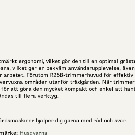
rkt ergonomi, vilket gör den till en optimal grästr
bara, vilket ger en bekväm användarupplevelse, äve
ter arbetet. Förutom R25B-trimmerhuvud för effektiv
x. övervuxna områden utanför trädgården. När trimme
 för att göra den mycket kompakt och enkel att hant
ndas till flera verktyg.
årdsmaskiner hjälper dig gärna med råd och svar.
umärke:
Husqvarna