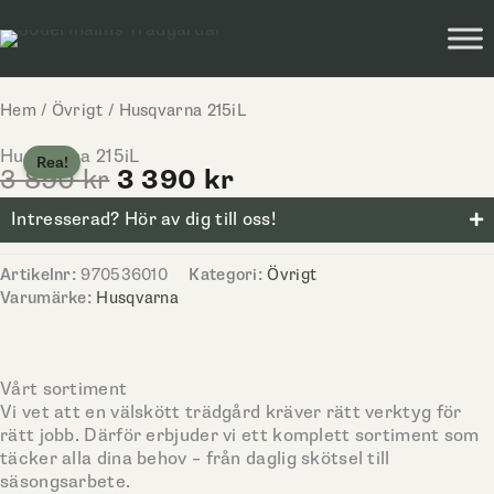
Hoppa
till
innehåll
Hem
/
Övrigt
/ Husqvarna 215iL
Husqvarna 215iL
Rea!
Det
Det
3 890
kr
3 390
kr
ursprungliga
nuvarande
Intresserad? Hör av dig till oss!
priset
priset
var:
är:
3
3
Artikelnr:
970536010
Kategori:
Övrigt
890 kr.
390 kr.
Varumärke:
Husqvarna
Vårt sortiment
Vi vet att en välskött trädgård kräver rätt verktyg för
rätt jobb. Därför erbjuder vi ett komplett sortiment som
täcker alla dina behov – från daglig skötsel till
säsongsarbete.