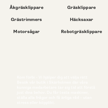
Åkgräsklippare
Gräsklippare
Grästrimmers
Häcksaxar
Motorsågar
Robotgräsklippare
Kom förbi - Vi hjälper dig att välja rätt
Besök vår butik i Skärholmen där våra
kunniga medarbetare tar sig tid att förstå
just dina behov. Du får testa maskiner,
ställa alla frågor och få ärliga råd – utan
stress eller köpplikt.