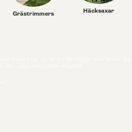
Häcksaxar
Grästrimmers
darbetare tar sig tid att förstå just dina behov. Du
a råd – utan stress eller köpplikt.
al".