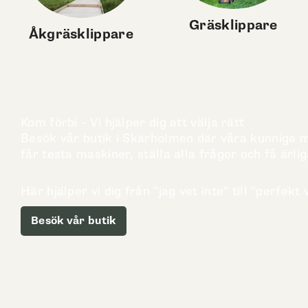
Gräsklippare
Åkgräsklippare
Kom förbi - Vi hjälper dig att välja rätt
Besök vår butik i Skärholmen där våra kunniga me
får testa maskiner, ställa alla frågor och få ärlig
Här hjälper vi dig från "jag vet inte" till "perfekt v
Besök vår butik