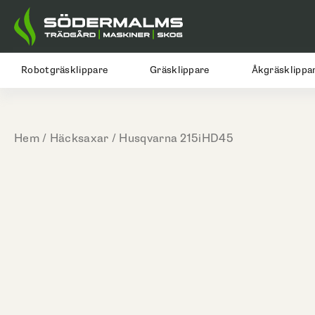
Hoppa
till
innehåll
Robotgräsklippare
Gräsklippare
Åkgräsklippa
Hem
/
Häcksaxar
/ Husqvarna 215iHD45