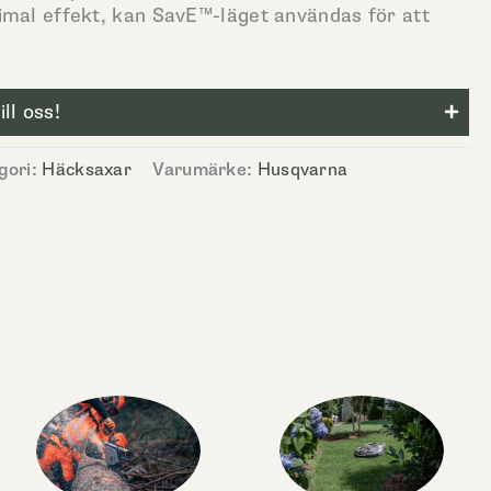
imal effekt, kan SavE™-läget användas för att
ll oss!
gori:
Häcksaxar
Varumärke:
Husqvarna