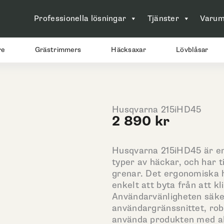
Professionella lösningar
Tjänster
Varum
re
Grästrimmers
Häcksaxar
Lövblåsar
Husqvarna 215iHD45
2 890
kr
Husqvarna 215iHD45 är en 
typer av häckar, och har t
grenar. Det ergonomiska 
enkelt att byta från att k
Användarvänligheten säker
användargränssnittet, rob
använda produkten med al